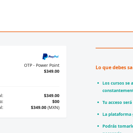
OTP - Power Point
Lo que debes sa
$349.00
Los cursos se 
constantement
l:
$349.00
o:
$00
Tu acceso será v
l:
$349.00
(MXN)
La plataforma 
Podrás tomarlo